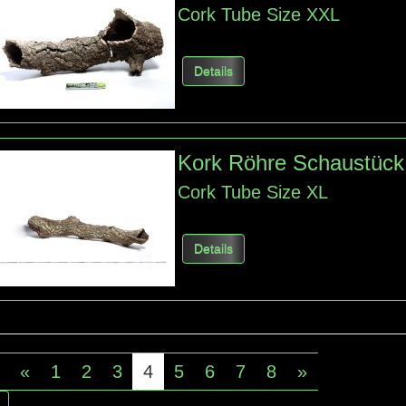
Cork
Tube
Size
XXL
Details
Kork Röhre Schaustück
Cork
Tube
Size
XL
Details
«
1
2
3
4
5
6
7
8
»