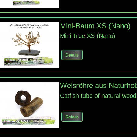
Mini-Baum XS (Nano)
Mini Tree XS (Nano)
Details
Welsröhre aus Naturholz
Catfish tube
of natural wood
Details