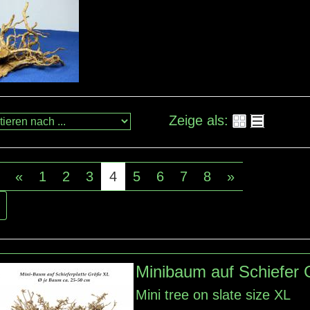
Zeige als:
«
1
2
3
4
5
6
7
8
»
Minibaum auf Schiefer
Mini
tree
on slate
size
XL