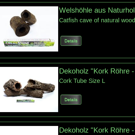
Welshöhle aus Naturhol
Catfish cave
of natural woo
Details
Dekoholz "Kork Röhre -
Cork
Tube
Size
L
Details
Dekoholz "Kork Röhre 