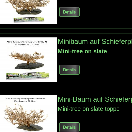
Details
Minibaum auf Schieferpl
Mini-tree on slate
Details
Mini-Baum auf Schiefer
Mini
-
tree on
slate
toppe
Details