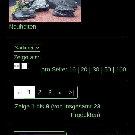
Neuheiten
Zeige als:
pro Seite:
10
|
20
|
30
|
50
|
100
«
1
2
3
»
>|
Zeige
1
bis
9
(von insgesamt
23
Produkten)