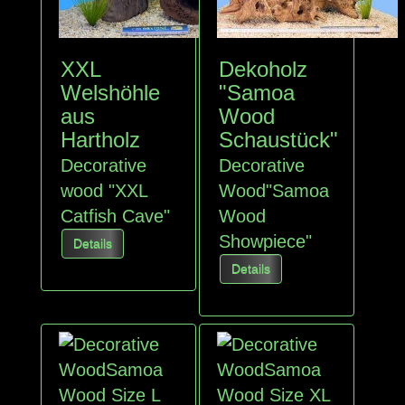
XXL
Dekoholz
Welshöhle
"Samoa
aus
Wood
Hartholz
Schaustück"
Decorative
Decorative
wood "XXL
Wood"Samoa
Catfish Cave"
Wood
Showpiece"
Details
Details