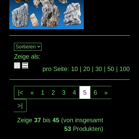
Zeige als:
pro Seite:
10
|
20
|
30
|
50
|
100
|<
«
1
2
3
4
5
6
»
>|
Zeige
37
bis
45
(von insgesamt
53
Produkten)