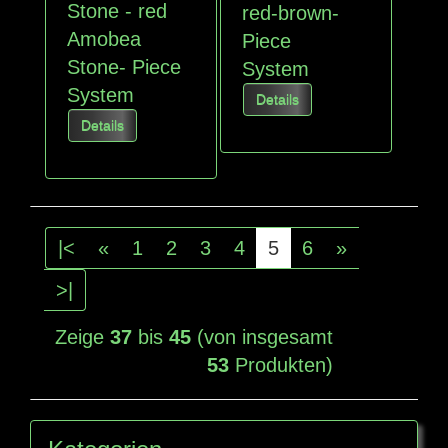
Stone - red
red-brown-
Amobea
Piece
Stone- Piece
System
System
Details
Details
|<
«
1
2
3
4
5
6
»
>|
Zeige
37
bis
45
(von insgesamt
53
Produkten)