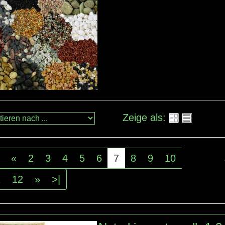
Zeige als:
«
2
3
4
5
6
7
8
9
10
1
12
»
>|