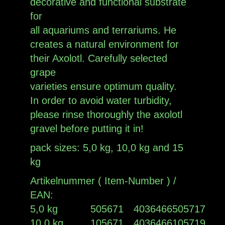
decorative and functional substrate
for
all aquariums and terrariums. He
creates a natural environment for
their Axolotl. Carefully selected
grape
varieties ensure optimum quality.
In order to avoid water turbidity,
please rinse thoroughly the axolotl
gravel before putting it in!
pack sizes: 5,0 kg, 10,0 kg and 15
kg
Artikelnummer ( Item-Number ) /
EAN:
5,0 kg
505671
4036466505717
10,0 kg
105671
4036466105719