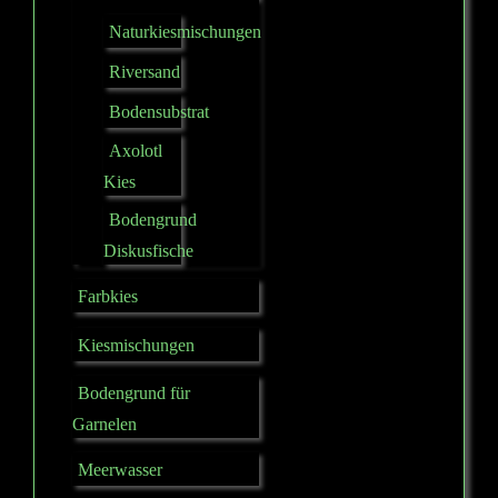
Naturkiesmischungen
Riversand
Bodensubstrat
Axolotl
Kies
Bodengrund
Diskusfische
Farbkies
Kiesmischungen
Bodengrund für
Garnelen
Meerwasser