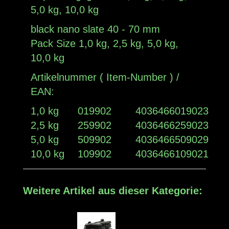
5,0 kg, 10,0 kg
black
nano
slate 40 - 70 mm
Pack Size 1,0 kg, 2,5 kg, 5,0 kg,
10,0 kg
Artikelnummer ( Item-Number ) /
EAN:
1,0 kg
019902
4036466019023
2,5 kg
259902
4036466259023
5,0 kg
509902
4036466509029
10,0 kg
109902
4036466109021
Weitere Artikel aus dieser Kategorie: