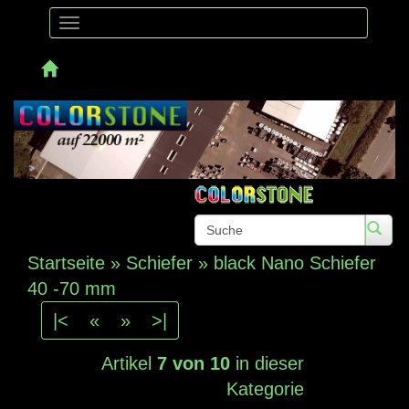
Toggle
navigation
Telefon:
Startseite
»
Schiefer
»
black Nano Schiefer
40 -70 mm
|<
«
»
>|
Artikel
7 von 10
in dieser
Kategorie