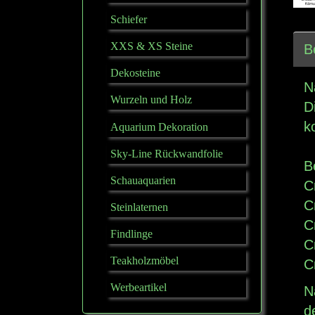
Schiefer
XXS & XS Steine
B
Dekosteine
N
Wurzeln und Holz
D
k
Aquarium Dekoration
Sky-Line Rückwandfolie
B
Schauaquarien
C
C
Steinlaternen
C
Findlinge
C
Teakholzmöbel
C
Werbeartikel
N
d