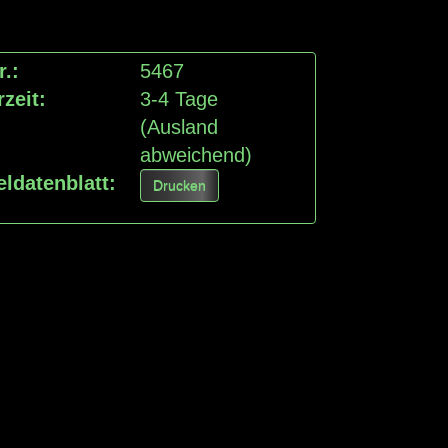
r.:
5467
rzeit:
3-4 Tage
(Ausland
abweichend)
eldatenblatt:
Drucken