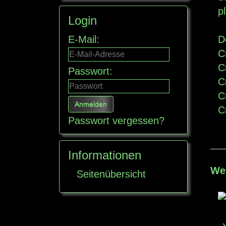
Login
E-Mail:
D
C
C
Passwort:
C
C
C
Passwort vergessen?
Informationen
Wei
Seitenübersicht