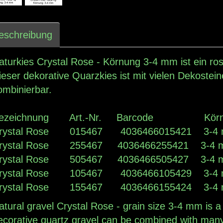
eschreibung
aturkies Crystal Rose - Körnung 3-4 mm ist ein ros
ieser dekorative Quarzkies ist mit vielen Dekostei
ombinierbar.
ezeichnung Art.-Nr. Barcode Körnu
rystal Rose 015467 4036466015421 3-4 
rystal Rose 255467 4036466255421 3-4 
rystal Rose 505467 4036466505427 3-4 
rystal Rose 105467 4036466105429 3-4 
rystal Rose 155467 4036466155424 3-4 
atural gravel Crystal Rose - grain size 3-4 mm is a
ecorative quartz gravel can be combined with many