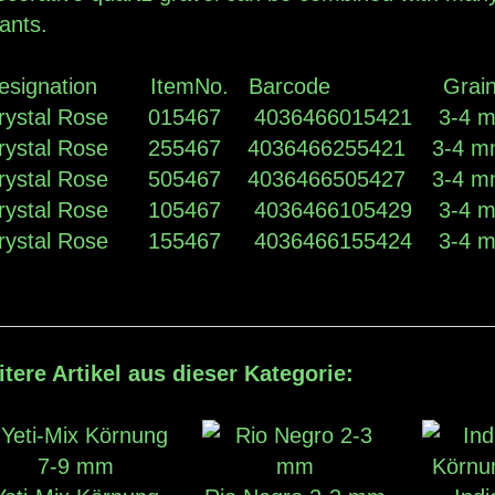
plants.
esignation ItemNo. Barcode Grai
rystal Rose 015467 4036466015421 3-4 
rystal Rose 255467 4036466255421 3-4 
rystal Rose 505467 4036466505427 3-4 
rystal Rose 105467 4036466105429 3-4 
rystal Rose 155467 4036466155424 3-4 
tere Artikel aus dieser Kategorie: