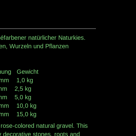
éfarbener natürlicher Naturkies.
nen, Wurzeln und Pflanzen
ng Gewicht
mm 1,0 kg
mm 2,5 kg
mm 5,0 kg
mm 10,0 kg
mm 15,0 kg
 rose-colored natural gravel. This
 decorative stones, roots and