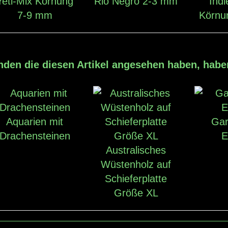
Yeti-Mix Körnung
Rio Negro 2-3 mm
Indi
7-9 mm
Körnu
den die diesen Artikel angesehen haben, hab
Aquarien mit
Gar
Drachensteinen
E
Australisches
Wüstenholz auf
Schieferplatte
Größe XL