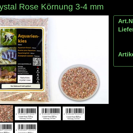
ystal Rose Körnung 3-4 mm
Art.N
Liefe
Artik