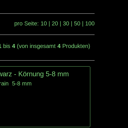
pro Seite:
10
|
20
|
30
|
50
|
100
1
bis
4
(von insgesamt
4
Produkten)
warz - Körnung 5-8 mm
rain 5-8 mm