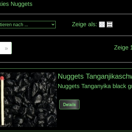
kies Nuggets
Zeige als:
Zeige
»
Nuggets Tanganjikasch
Nuggets
Tanganyika
black
g
Details