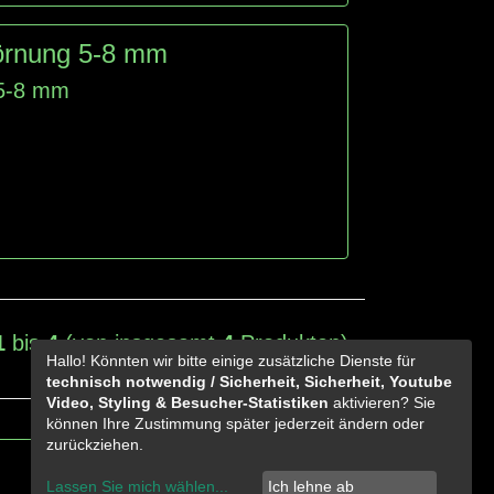
örnung 5-8 mm
 5-8 mm
1
bis
4
(von insgesamt
4
Produkten)
Hallo! Könnten wir bitte einige zusätzliche Dienste für
technisch notwendig / Sicherheit, Sicherheit, Youtube
Video, Styling & Besucher-Statistiken
aktivieren? Sie
können Ihre Zustimmung später jederzeit ändern oder
zurückziehen.
Lassen Sie mich wählen
...
Ich lehne ab