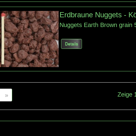
Erdbraune Nuggets - K
Nuggets Earth Brown grain
Details
Zeige
»