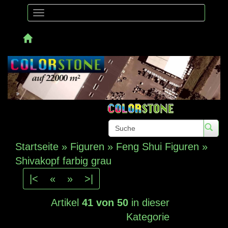
Toggle
navigation
Telefon:
Startseite
»
Figuren
»
Feng Shui Figuren
»
Shivakopf farbig grau
|<
«
»
>|
Artikel
41 von 50
in dieser
Kategorie