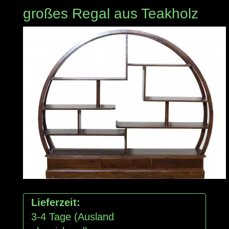
großes Regal aus Teakholz
Lieferzeit:
3-4 Tage
(Ausland