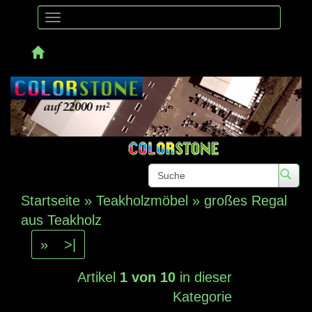
Toggle
navigation
Telefon: +4
Startseite
»
Teakholzmöbel
»
großes Regal
aus Teakholz
»
>|
Artikel
1 von 10
in dieser
Kategorie