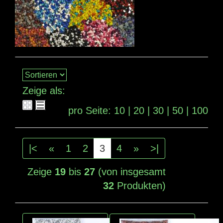
Zeige als:
pro Seite:
10
|
20
|
30
|
50
|
100
|<
«
1
2
3
4
»
>|
Zeige
19
bis
27
(von insgesamt
32
Produkten)