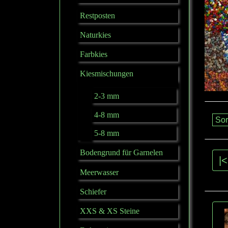
Restposten
Naturkies
Farbkies
Kiesmischungen
2-3 mm
4-8 mm
5-8 mm
Bodengrund für Garnelen
|<
Meerwasser
Schiefer
XXS & XS Steine