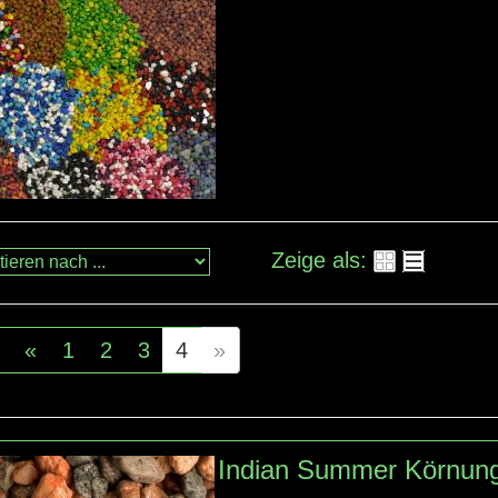
Zeige als:
«
1
2
3
4
»
Indian Summer Körnun