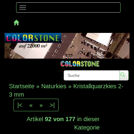
Toggle
navigation
Telefon: 
Startseite
»
Naturkies
»
Kristallquarzkies 2-
3 mm
|<
«
»
>|
Artikel
92 von 177
in dieser
Kategorie