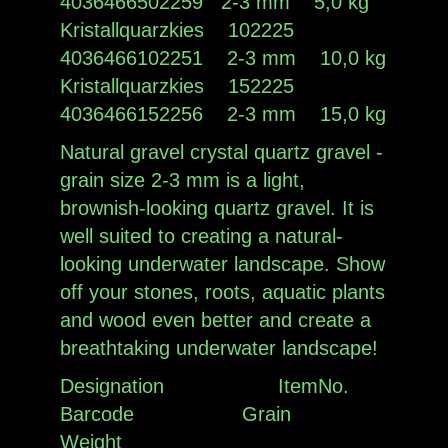
4036466502259 2-3 mm 5,0 kg
Kristallquarzkies 102225
4036466102251 2-3 mm 10,0 kg
Kristallquarzkies 152225
4036466152256 2-3 mm 15,0 kg
Natural gravel crystal quartz gravel -
grain size 2-3 mm is a light,
brownish-looking quartz gravel. It is
well suited to creating a natural-
looking underwater landscape. Show
off your stones, roots, aquatic plants
and wood even better and create a
breathtaking underwater landscape!
Designation ItemNo.
Barcode Grain
Weight