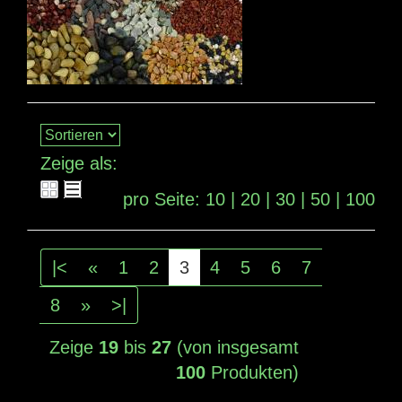
Zeige als:
pro Seite:
10
|
20
|
30
|
50
|
100
|<
«
1
2
3
4
5
6
7
8
»
>|
Zeige
19
bis
27
(von insgesamt
100
Produkten)