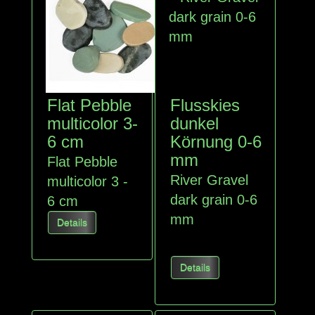
Flat Pebble
Flusskies
multicolor 3-
dunkel
6 cm
Körnung 0-6
mm
Flat Pebble
River Gravel
multicolor 3 -
dark
grain 0-6
6 cm
mm
Details
Details