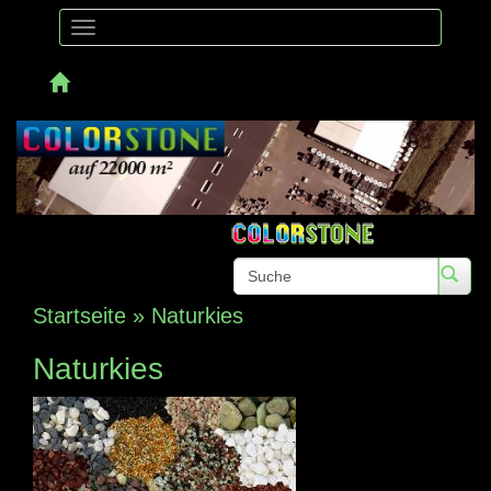
Toggle
navigation
Telefon:
Startseite
»
Naturkies
Naturkies