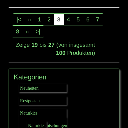
|<
«
1
2
3
4
5
6
7
8
»
>|
Zeige
19
bis
27
(von insgesamt
100
Produkten)
Kategorien
Neuheiten
Restposten
Naturkies
Naturkiesmischungen