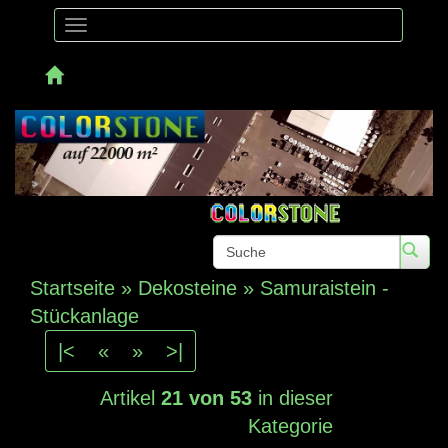
Toggle
navigation
Telefon:
Startseite
»
Dekosteine
»
Samuraistein -
Stückanlage
|<
«
»
>|
Artikel
21 von 53
in dieser
Kategorie