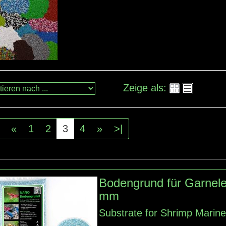
Zeige als:
«
1
2
3
4
»
>|
Bodengrund für Garnele
mm
Substrate for Shrimp Marin