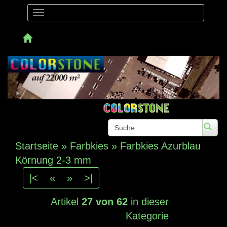
Toggle
navigation
Telefon: 
Startseite
»
Farbkies
»
Farbkies Azurblau
Körnung 2-3 mm
|<
«
»
>|
Artikel
27 von 62
in dieser
Kategorie