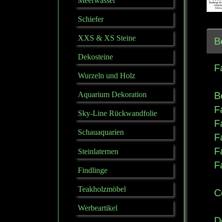
Meerwasser
Schiefer
XXS & XS Steine
B
Dekosteine
F
Wurzeln und Holz
Aquarium Dekoration
B
F
Sky-Line Rückwandfolie
F
Schauaquarien
F
F
Steinlaternen
F
Findlinge
Teakholzmöbel
C
Werbeartikel