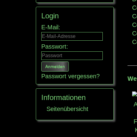
C
Login
C
C
E-Mail:
C
C
Passwort:
Passwort vergessen?
Wei
Informationen
Seitenübersicht
F