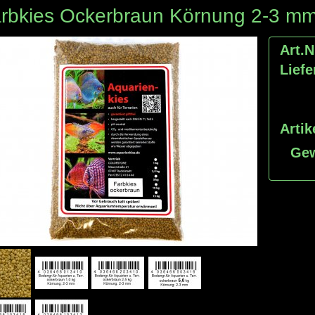
rbkies Ockerbraun Körnung 2-3 m
Art.N
Liefe
Artik
Gew