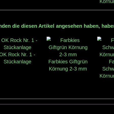
Körnu
den die diesen Artikel angesehen haben, hab
OK Rock Nr. 1 -
Stückanlage
Farbkies Giftgrün
Fa
Körnung 2-3 mm
Schw
Körnu