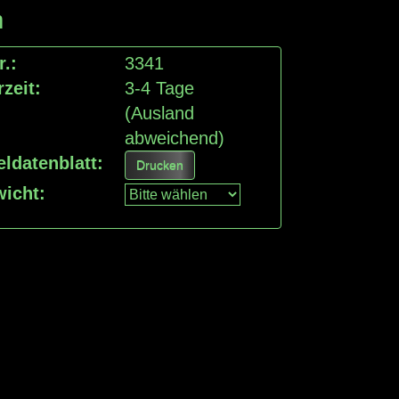
m
r.:
3341
rzeit:
3-4 Tage
(Ausland
abweichend)
eldatenblatt:
Drucken
icht
: