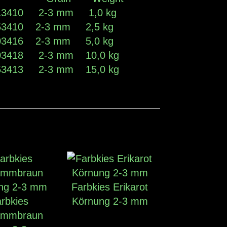
013410 2-3 mm 1,0 kg
253410 2-3 mm 2,5 kg
503416 2-3 mm 5,0 kg
103418 2-3 mm 10,0 kg
153413 2-3 mm 15,0 kg
Farbkies Erikarot
rbkies
Körnung 2-3 mm
ammbraun