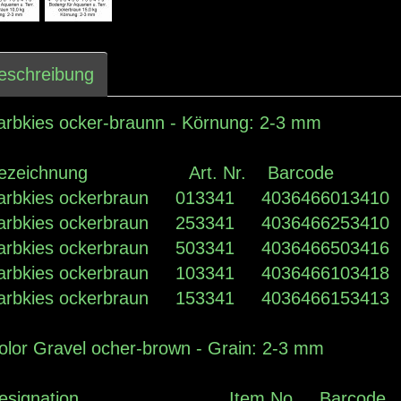
eschreibung
arbkies ocker-braunn - Körnung: 2-3 m
ezeichnung Art. Nr. Barcode K
arbkies ockerbraun 013341 403646601341
arbkies ockerbraun 253341 403646625341
arbkies ockerbraun 503341 403646650341
arbkies ockerbraun 103341 403646610341
arbkies ockerbraun 153341 403646615341
olor Gravel ocher-brown - Grain: 2-3 m
Designation Item No. Barco