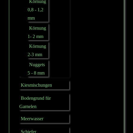
Körnung
0,8 - 1,2
mm
Körnung
1- 2 mm
Körnung
2-3 mm
Nuggets
5 - 8 mm
Kiesmischungen
Bodengrund für
Garnelen
Meerwasser
Schiefer