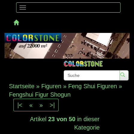
Toggle
navigation
Telefon:
Startseite
»
Figuren
»
Feng Shui Figuren
»
Fengshui Figur Shogun
|<
«
»
>|
Artikel
23 von 50
in dieser
Kategorie