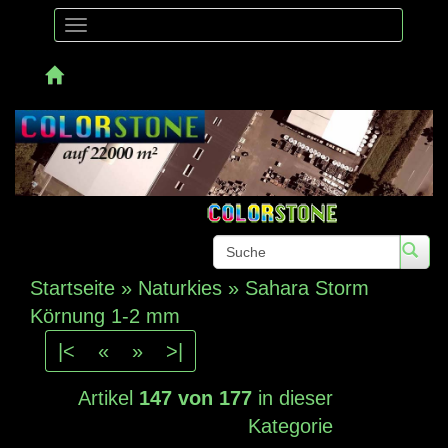
Toggle
navigation
Telefon: 
Startseite
»
Naturkies
»
Sahara Storm
Körnung 1-2 mm
|<
«
»
>|
Artikel
147 von 177
in dieser
Kategorie