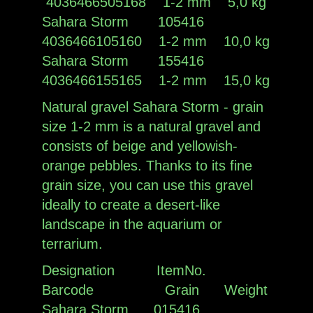
4036466505168 1-2 mm 5,0 kg
Sahara Storm 105416
4036466105160 1-2 mm 10,0 kg
Sahara Storm 155416
4036466155165 1-2 mm 15,0 kg
Natural gravel Sahara Storm - grain
size 1-2 mm is a natural gravel and
consists of beige and yellowish-
orange pebbles. Thanks to its fine
grain size, you can use this gravel
ideally to create a desert-like
landscape in the aquarium or
terrarium.
Designation ItemNo.
Barcode Grain Weight
Sahara Storm 015416