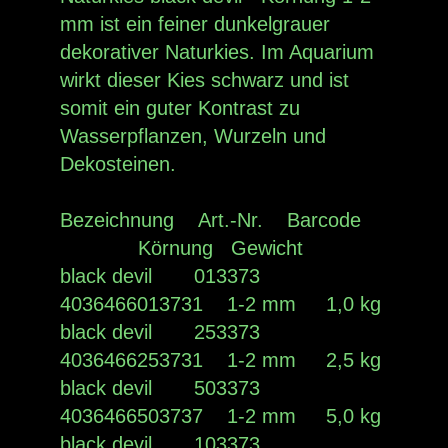
mm ist ein feiner dunkelgrauer
dekorativer Naturkies. Im Aquarium
wirkt dieser Kies schwarz und ist
somit ein guter Kontrast zu
Wasserpflanzen, Wurzeln und
Dekosteinen.
Bezeichnung Art.-Nr. Barcode
Körnung Gewicht
black devil 013373
4036466013731 1-2 mm 1,0 kg
black devil 253373
4036466253731 1-2 mm 2,5 kg
black devil 503373
4036466503737 1-2 mm 5,0 kg
black devil 103373