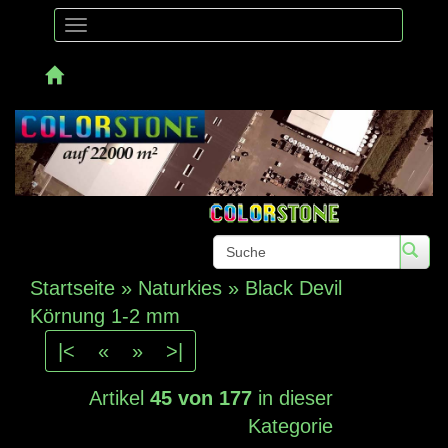
Toggle
navigation
Telefon:
Startseite
»
Naturkies
»
Black Devil
Körnung 1-2 mm
|<
«
»
>|
Artikel
45 von 177
in dieser
Kategorie