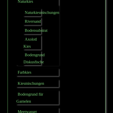
Naturkies
Naturkiesmischungen
Riversand
Bodensubstrat
Axolotl
Kies
Bodengrund
Diskusfische
Farbkies
Kiesmischungen
Bodengrund für
Garnelen
Meerwasser