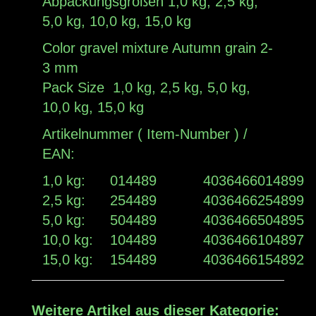
Abpackungsgrößen 1,0 kg, 2,5 kg,
5,0 kg, 10,0 kg, 15,0 kg
Color gravel mixture Autumn grain 2-
3 mm
Pack Size 1,0 kg, 2,5 kg, 5,0 kg,
10,0 kg, 15,0 kg
Artikelnummer ( Item-Number ) /
EAN:
1,0 kg:
014489
4036466014899
2,5 kg:
254489
4036466254899
5,0 kg:
504489
4036466504895
10,0 kg:
104489
4036466104897
15,0 kg:
154489
4036466154892
Weitere Artikel aus dieser Kategorie: