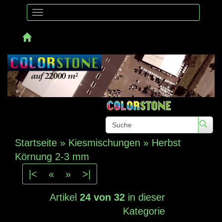
Toggle
navigation
Telefon:
Startseite
»
Kiesmischungen
»
Herbst
Körnung 2-3 mm
|<
«
»
>|
Artikel
24 von 32
in dieser
Kategorie