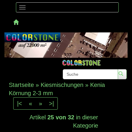
Toggle
navigation
Telefon:
Startseite
»
Kiesmischungen
»
Kenia
Körnung 2-3 mm
|<
«
»
>|
Artikel
25 von 32
in dieser
Kategorie