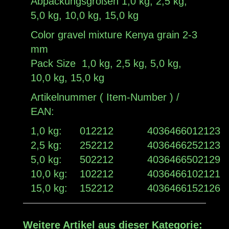
Abpackungsgrößen 1,0 kg, 2,5 kg,
5,0 kg, 10,0 kg, 15,0 kg
Color gravel mixture Kenya grain 2-3
mm
Pack Size 1,0 kg, 2,5 kg, 5,0 kg,
10,0 kg, 15,0 kg
Artikelnummer ( Item-Number ) /
EAN:
1,0 kg:
012212
4036466012123
2,5 kg:
252212
4036466252123
5,0 kg:
502212
4036466502129
10,0 kg:
102212
4036466102121
15,0 kg:
152212
4036466152126
Weitere Artikel aus dieser Kategorie: