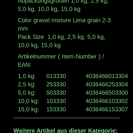
Abpackungsgrößen 1,0 kg, 2,5 kg,
5,0 kg, 10,0 kg, 15,0 kg
Color gravel mixture Lima grain 2-3
mm
Pack Size 1,0 kg, 2,5 kg, 5,0 kg,
10,0 kg, 15,0 kg
Artikelnummer ( Item-Number ) /
EAN:
1,0 kg:
013330
4036466013304
2,5 kg:
253330
4036466253304
5,0 kg:
503330
4036466503300
10,0 kg:
103330
4036466103302
15,0 kg:
153330
4036466153307
Weitere Artikel aus dieser Kategorie: