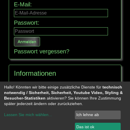
E-Mail:
Passwort:
Passwort vergessen?
Informationen
Seitenübersicht
Hallo! Könnten wir bitte einige zusätzliche Dienste für
technisch
notwendig / Sicherheit, Sicherheit, Youtube Video, Styling &
Besucher-Statistiken
aktivieren? Sie können Ihre Zustimmung
Mehr über...
später jederzeit ändern oder zurückziehen.
Lassen Sie mich wählen
...
Ich lehne ab
Privatsphäre und Datenschutz
Impressum
Startseite
Das ist ok