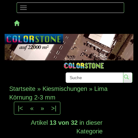
Toggle
navigation
Telefon: 
Startseite
»
Kiesmischungen
»
Lima
Körnung 2-3 mm
|<
«
»
>|
Artikel
13 von 32
in dieser
Kategorie